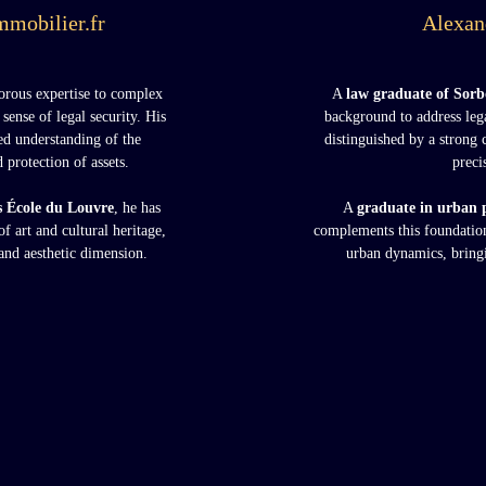
mobilier.fr
Alexan
gorous expertise to complex
A
law graduate of
Sorb
sense of legal security. His
background to address lega
ed understanding of the
distinguished by a strong
protection of assets.
preci
us
École du Louvre
, he has
A
graduate in urban 
f art and cultural heritage,
complements this foundation
 and aesthetic dimension.
urban dynamics, bringi