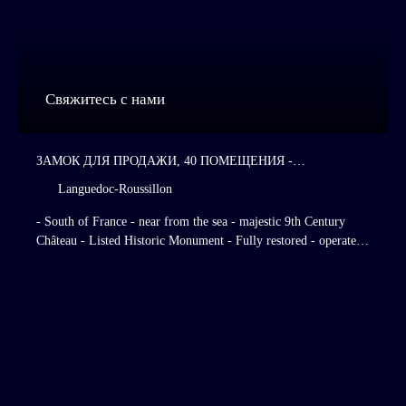
Свяжитесь с нами
ЗАМОК ДЛЯ ПРОДАЖИ, 40 ПОМЕЩЕНИЯ -
LANGUEDOC-ROUSSILLON
Languedoc-Roussillon
- South of France - near from the sea - majestic 9th Century
Château - Listed Historic Monument - Fully restored - operated
as a high standing hotel and restaurant - 28 hotel rooms - Italian
- Style gardens - listed grasslands and forests.