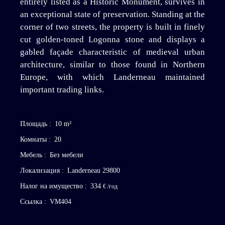
entirely listed as a Historic Monument, survives in
an exceptional state of preservation. Standing at the
corner of two streets, the property is built in finely
cut golden-toned Logonna stone and displays a
gabled façade characteristic of medieval urban
architecture, similar to those found in Northern
Europe, with which Landerneau maintained
important trading links.
Площадь
:
10
m²
Комнаты
:
20
Мебель
:
Без мебели
Локализация
:
Landerneau 29800
Налог на имущество
:
334
€ /год
Ссылка
:
VM404