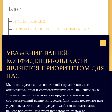
Блог
JT 13H00 FRANCE 2
PARIS MATCH JOURNEES DU PATRIMOINE 2022
TF1 GRAND REPORTAGE CHANGEMENT DE
PROPRIETAIRES 2024
УВАЖЕНИЕ ВАШЕЙ
КОНФИДЕНЦИАЛЬНОСТИ
ЯВЛЯЕТСЯ ПРИОРИТЕТОМ ДЛЯ
НАС
Мы используем файлы cookie, чтобы предоставить вам
Я ИЩУ НЕДВИЖИМОСТЬ
оптимальный опыт и соответствующую связь на нашем сайте.
Эти технологии позволяют нам предлагать вам контент,
соответствующий вашим интересам. Они также позволяют нам
Продажа дом Le Mans (72000)
улучшить качество наших услуг и удобство использования
Продажа дом Giverny (27620)
нашего веб-сайта. Мы будем использовать только те