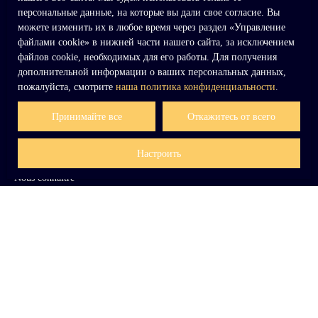
персональные данные, на которые вы дали свое согласие. Вы
Продажа дом Veauce (03450)
можете изменить их в любое время через раздел «Управление
Продажа дом Ozoir-la-Ferrière (77330)
файлами cookie» в нижней части нашего сайта, за исключением
файлов cookie, необходимых для его работы. Для получения
Продажа дом Charleville-Mézières (08000)
дополнительной информации о ваших персональных данных,
Продажа дом Crécy-la-Chapelle (77580)
пожалуйста, смотрите
наша политика конфиденциальности
.
Принимайте все
Откажитесь от всего
Я ВЛАДЕЛЕЦ
Настроить
Nous connaître
Свяжитесь с нами
ИНФОРМАЦИЯ
Наши сборы