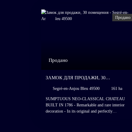
Продано
Продано
ЗАМОК ДЛЯ ПРОДАЖИ, 30
ПОМЕЩЕНИЯ - SEGRÉ-EN-ANJOU
Segré-en-Anjou Bleu 49500
161 ha
BLEU 49500
SUMPTUOUS NEO-CLASSICAL CHATEAU
BUILT IN 1786 - Remarkable and rare interior
decoration - In its original and perfectly
homogeneous condition - Important outbuildings -
320 hectares - Segré-en-Anjou Bleu, Anjou, Maine
et-Loire, Pays de la Loire. Remaining in the same