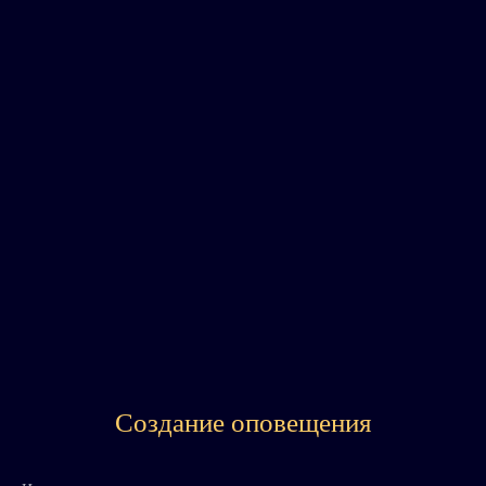
minutes. First shops and services in the village at 400 meters.
Price: 2,982,000 euros agency fees included (including 6. 1%
agency fees payable by the buyer).
Создание оповещения