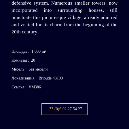
defensive system. Numerous smaller towers, now
incorporated into surrounding houses, still
punctuate this picturesque village, already admired
and visited for its charm from the beginning of the
20th century.
Площадь
:
1 000
m²
Комнаты
:
20
Мебель
:
Без мебели
Локализация
:
Brioude 43100
Ссылка
:
VM386
+33 (0)6 02 27 54 27