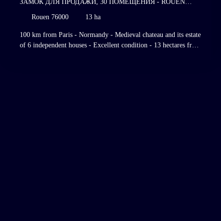
ЗАМОК ДЛЯ ПРОДАЖИ, 30 ПОМЕЩЕНИЯ - ROUEN
76000
Rouen 76000
13 ha
100 km from Paris - Normandy - Medieval chateau and its estate
of 6 independent houses - Excellent condition - 13 hectares free
of lease - Superb garden - River - Dovecote. Listed Historic
Monument. Listed and classified site. Rouen, Normandy. 100
km from Paris, on the edge of a charming Norman village,
nestled in a valley bordered by a river gently winding through
the landscape, this medieval chateau rises vertically, attached to
an octagonal tower in the middle of superb classical gardens
crossed by the river. Around the chateau and its dovecote, 6
independent houses form an estate converted into a regional art
center in 1970, which has enjoyed an exceptionally brilliant
artistic life up to the present day through the work and
exhibitions of internationally renowned artists such as Victor
Vasarely, Salvador Dalí, Georges Mathieu, Fernand Léger,
Gérard Fromanger, Robert Combas, Erró ... , some of whom
created portraits of the property. The cultural activity developed
through exhibition halls, a boutique, a restaurant, a museum,
administrative offices, three apartments and two residential
thatched cottages. 1°) The chateau of approximately 550 m² over