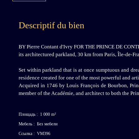
Descriptif du bien
BY Pierre Contant d'Ivry FOR THE PRINCE DE CONTI - 
its architectured parkland, 30 km from Paris, Île-de-Fr
Set within parkland that is at once sumptuous and drea
residence created for one of the most powerful and artis
Acquired in 1746 by Louis François de Bourbon, Prince
member of the Académie, and architect to both the Pri
Площадь
:
1 000
m²
Мебель
:
Без мебели
Ссылка
:
VM396