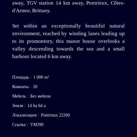
away, TGV station 14 km away, Pontrieux, Côtes-
d'Armor, Brittany.
Set within an exceptionally beautiful natural
environment, reached by winding lanes leading up
to its promontory, this manor house overlooks a
valley descending towards the sea and a small
harbour located 6 km away.
Площадь
:
1 000
m²
Комнаты
:
20
Мебель
:
Без мебели
Земля
:
14 ha 64 a
Локализация
:
Pontrieux 22260
Ссылка
:
VM390