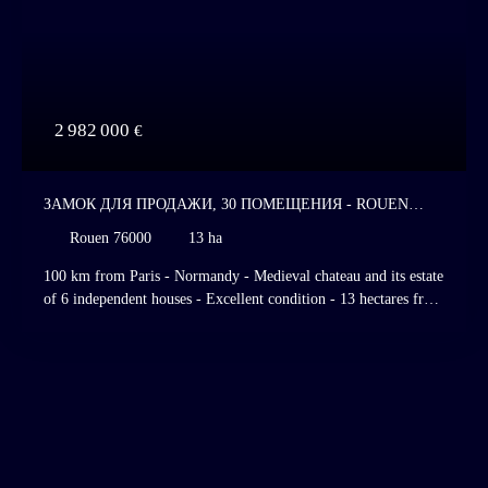
2 982 000
€
ЗАМОК ДЛЯ ПРОДАЖИ, 30 ПОМЕЩЕНИЯ - ROUEN
76000
Rouen 76000
13 ha
100 km from Paris - Normandy - Medieval chateau and its estate
of 6 independent houses - Excellent condition - 13 hectares free
of lease - Superb garden - River - Dovecote. Listed Historic
Monument. Listed and classified site. Rouen, Normandy. 100
km from Paris, on the edge of a charming Norman village,
nestled in a valley bordered by a river gently winding through
the landscape, this medieval chateau rises vertically, attached to
an octagonal tower in the middle of superb classical gardens
crossed by the river. Around the chateau and its dovecote, 6
independent houses form an estate converted into a regional art