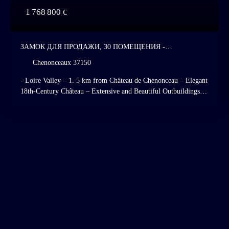
1 768 800
€
ЗАМОК ДЛЯ ПРОДАЖИ, 30 ПОМЕЩЕНИЯ -
CHENONCEAUX 37150
Chenonceaux 37150
- Loire Valley – 1. 5 km from Château de Chenonceau – Elegant
18th-Century Château – Extensive and Beautiful Outbuildings,
Pavilion, Orangery, Barn, Garages, Three Independent
Dwellings - 3. 8 Hectares of Enclosed Parkland. Listed Historic
Monument. In Need of Restoration. Chenonceaux, Amboise,
Touraine, Loire Valley. Located in the immediate vicinity of
Château de Chenonceau, on the edge of a charming village, this
highly elegant 18th-century château displays a refined
symmetrical tuffeau-stone architecture between two slightly
projecting pavilions beneath a handsome armorial pediment.
Inside, a magnificent succession of reception rooms opens onto
the large south-facing terrace, enjoying commanding views over
the enclosed park planted with century-old trees, where a
washhouse, small pavilion, swimming pool, tennis court,