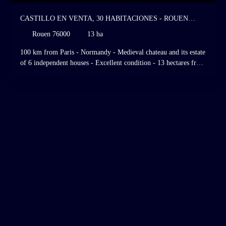
CASTILLO EN VENTA, 30 HABITACIONES - ROUEN
76000
Rouen 76000
13 ha
100 km from Paris - Normandy - Medieval chateau and its estate
of 6 independent houses - Excellent condition - 13 hectares free
of lease - Superb garden - River - Dovecote. Listed Historic
Monument. Listed and classified site. Rouen, Normandy. 100
km from Paris, on the edge of a charming Norman village,
nestled in a valley bordered by a river gently winding through
the landscape, this medieval chateau rises vertically, attached to
an octagonal tower in the middle of superb classical gardens
crossed by the river. Around the chateau and its dovecote, 6
independent houses form an estate converted into a regional art
center in 1970, which has enjoyed an exceptionally brilliant
artistic life up to the present day through the work and
exhibitions of internationally renowned artists such as Victor
Vasarely, Salvador Dalí, Georges Mathieu, Fernand Léger,
Gérard Fromanger, Robert Combas, Erró ... , some of whom
created portraits of the property. The cultural activity developed
through exhibition halls, a boutique, a restaurant, a museum,