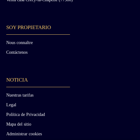
supermarket; - 23km Hirson. - 67km Laon.
Price: 1,286,400 Euros agency fees included,
payable by the seller OPTION: 161
HECTARES IN TOTAL AT A PRICE OF
SOY PROPIETARIO
2,572,800 Euros.
Nous connaître
Contáctenos
NOTICIA
Nuestras tarifas
Legal
Política de Privacidad
Mapa del sitio
Administrar cookies