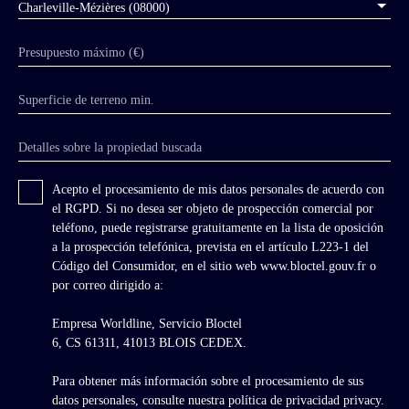
Charleville-Mézières (08000)
in the shape of a Latin cross, has a 52m long
nave, with a sumptuous rose window on the
Presupuesto máximo (€)
south transept, triforium, chapels, Romanesque
style portal. Conventual dwelling resembling
an abbey palace in the mid-17th century around
Superficie de terreno min.
1650. Symmetrical facade; containing
refectory, dormitory, library, kitchen, one wing
Detalles sobre la propiedad buscada
of the vaulted cloister, monumental staircase,
contemporary with the ducal place of
Charleville-Mézière 1612-1628, brick and
Acepto el procesamiento de mis datos personales de acuerdo con
stone, chaining, bands, end vaults of the
el RGPD. Si no desea ser objeto de prospección comercial por
cloister, before projecting monumental body ;
teléfono, puede registrarse gratuitamente en la lista de oposición
length of 90 meters (including 45m of main
a la prospección telefónica, prevista en el artículo L223-1 del
building). On the ground floor: sumptuous
Código del Consumidor, en el sitio web www.bloctel.gouv.fr o
staircase hall; vaulted gallery; chapel, living
por correo dirigido a:
room, dining room, monks’ kitchen, fireplace;
semi-detached apartment. First floor ; large
Empresa Worldline, Servicio Bloctel
hall, gallery, billiards, 6 rooms decorated with
6, CS 61311, 41013 BLOIS CEDEX.
woodwork, alcoves, low paneling. Attic.
Restored accommodation in the lower wing as
Para obtener más información sobre el procesamiento de sus
an extension of the abbey dwelling. Abbot’s
datos personales, consulte nuestra política de privacidad
privacy.