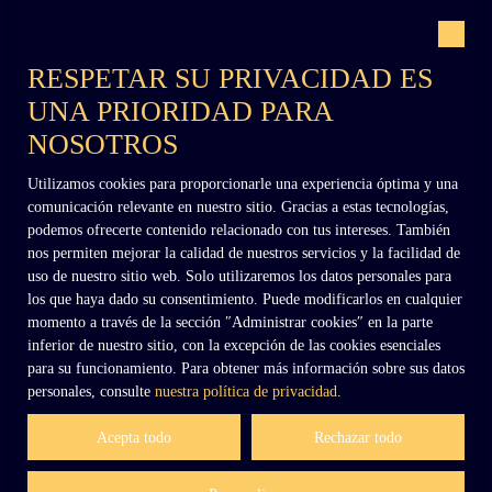
Con el respaldo de
RESPETAR SU PRIVACIDAD ES
UNA PRIORIDAD PARA
NOSOTROS
Utilizamos cookies para proporcionarle una experiencia óptima y una
+33 (0)6 02 27 54 27
comunicación relevante en nuestro sitio. Gracias a estas tecnologías,
podemos ofrecerte contenido relacionado con tus intereses. También
nos permiten mejorar la calidad de nuestros servicios y la facilidad de
uso de nuestro sitio web. Solo utilizaremos los datos personales para
contact@dennielimmobilier.fr
los que haya dado su consentimiento. Puede modificarlos en cualquier
momento a través de la sección ″Administrar cookies″ en la parte
inferior de nuestro sitio, con la excepción de las cookies esenciales
para su funcionamiento. Para obtener más información sobre sus datos
personales, consulte
nuestra política de privacidad
.
Acepta todo
Rechazar todo