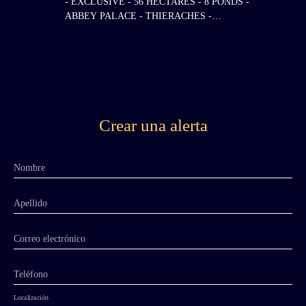
- EXCLUSIVE - 56 HECTARES - 8 PONDS -
ABBEY PALACE - THIERACHES -
CISTERCIAN ABBEY XII-XIII-XVII-XVIII
CENTURY - SUMPTUOUS ENVIRONMENT
FREE OF ANY NUISANCE - RUINED
ABBEY CHURCH - 3 HOUSES - TO BE
COMPLETELY RESTORED -
SURROUNDING CHARLEVILLE-
MEZIERES - ARDENNES. An offer has been
Crear una alerta
accepted on this property, which is therefore no
longer available. However, we invite you to
contact us so that we can keep you informed of
Nombre
any changes to the situation and share our latest
listings, including properties offered for sale
confidentially. Facing a splendid view nestled
Apellido
at the confluence of three valleys, this
Cistercian abbey founded in 1152 presents
Correo electrónico
sumptuous remains of the 13th century abbey
church with a 52 meter long nave, a 17th
Teléfono
century abbey palace, a Louis XIII pavilion, a
clock tower, 13 ponds. The ruin of an abbey
Localización
church from the beginning of the 13th century