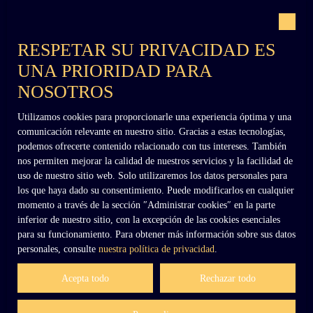
Con el respaldo de
RESPETAR SU PRIVACIDAD ES
UNA PRIORIDAD PARA
NOSOTROS
Utilizamos cookies para proporcionarle una experiencia óptima y una
+33 (0)6 02 27 54 27
comunicación relevante en nuestro sitio. Gracias a estas tecnologías,
podemos ofrecerte contenido relacionado con tus intereses. También
nos permiten mejorar la calidad de nuestros servicios y la facilidad de
uso de nuestro sitio web. Solo utilizaremos los datos personales para
contact@dennielimmobilier.fr
los que haya dado su consentimiento. Puede modificarlos en cualquier
momento a través de la sección ″Administrar cookies″ en la parte
inferior de nuestro sitio, con la excepción de las cookies esenciales
para su funcionamiento. Para obtener más información sobre sus datos
personales, consulte
nuestra política de privacidad
.
Acepta todo
Rechazar todo