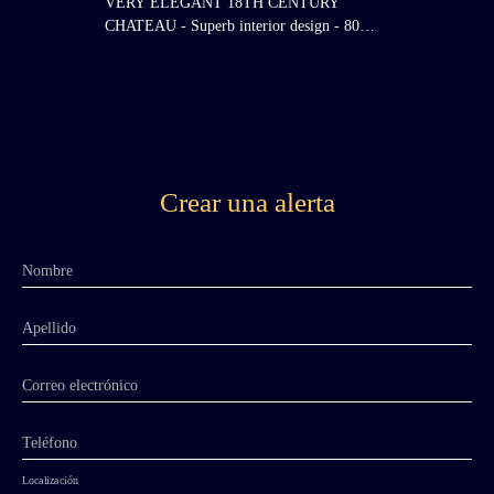
VERY ELEGANT 18TH CENTURY
CHATEAU - Superb interior design - 80
hectares of one block and free - 3 hectare pond
- Superb environment, access and views -
37km from Angers, Anjou, Maine et Loire,
Pays de la Loire. In a sumptuous setting,
halfway up a hill, in the middle of 80 hectares
of one block and free land, this very elegant
château, completed in 1784 for a younger
Crear una alerta
branch of the greatest aristocratic family of
Anjou, boasts symmetrical classical architecture
in the purest Louis XVI style. It boasts two
Nombre
very beautiful entrances: on one side, to the
east, three large oak avenues lead to the château
through an 18th-century gate as discreet as it is
Apellido
beautiful, set amidst semicircular vaulted gates;
On the other side to the West, the entrance to
Correo electrónico
the property is located on a hill from which the
castle is revealed on the hill opposite, offering
Teléfono
a splendid view. The path runs through the
sloping English-style park to the 3-hectare
Localización
pond before going back up to the castle.