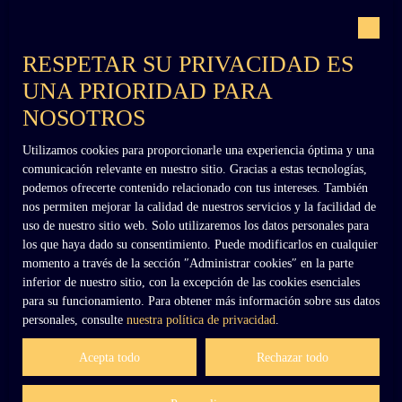
Con el respaldo de
RESPETAR SU PRIVACIDAD ES
UNA PRIORIDAD PARA
NOSOTROS
Utilizamos cookies para proporcionarle una experiencia óptima y una
+33 (0)6 02 27 54 27
comunicación relevante en nuestro sitio. Gracias a estas tecnologías,
podemos ofrecerte contenido relacionado con tus intereses. También
nos permiten mejorar la calidad de nuestros servicios y la facilidad de
uso de nuestro sitio web. Solo utilizaremos los datos personales para
contact@dennielimmobilier.fr
los que haya dado su consentimiento. Puede modificarlos en cualquier
momento a través de la sección ″Administrar cookies″ en la parte
inferior de nuestro sitio, con la excepción de las cookies esenciales
para su funcionamiento. Para obtener más información sobre sus datos
personales, consulte
nuestra política de privacidad
.
Acepta todo
Rechazar todo