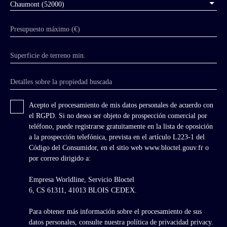
Chaumont (52000)
many of whom worked at Palace of Versailles
for the King. Restored with great taste around
Presupuesto máximo (€)
1960, the property today remains in very good
condition. Its exceptional garden — among the
finest in the region — restored around 1970,
Superficie de terreno min.
has now reached a magnificent maturity and is
occasionally opened to the public. Built in
Detalles sobre la propiedad buscada
finely cut pale limestone ashlar, the architecture
is characteristic of 18th-century classicism
through its perfectly balanced symmetry. The
Acepto el procesamiento de mis datos personales de acuerdo con
chateau presents two identical façades, one
el RGPD. Si no desea ser objeto de prospección comercial por
facing the courtyard and the other the garden,
teléfono, puede registrarse gratuitamente en la lista de oposición
ideally oriented east-west so that the residence
a la prospección telefónica, prevista en el artículo L223-1 del
is bathed in sunlight throughout the day.
Código del Consumidor, en el sitio web www.bloctel.gouv.fr o
por correo dirigido a:
Empresa Worldline, Servicio Bloctel
6, CS 61311, 41013 BLOIS CEDEX.
Para obtener más información sobre el procesamiento de sus
datos personales, consulte nuestra política de privacidad
privacy.