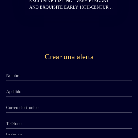
EXCLUSIVE LISTING - VERY ELEGANT
AND EXQUISITE EARLY 18TH-CENTURY
CHATEAU 2 HOURS 30 MINUTES FROM
PARIS - Jean-Baptiste Bouchardon - On a
paradisiacal island in the middle of the Marne
River - Enchanting gardens - 5 hectares, 6
bedrooms - Chaumont, Haute-Marne, Grand
Est. Located 2 hours 30 minutes from Paris,
this remarkably elegant and refined early 18th-
Crear una alerta
century chateau, attributed to the architect and
sculptor Jean-Baptiste Bouchardon, stands upon
an island of almost paradisiacal character in the
Nombre
middle of the Marne River, surrounded by an
enchanting garden of rare refinement designed
by Bouchardon himself in 1736. Raised to the
Apellido
rank of a marquisate in 1745, the chateau
embodies all the refinement of the 18th
Correo electrónico
century, with the particularly rare distinction
that both the residence and its gardens were
Teléfono
conceived by the same artist. Jean-Baptiste
Bouchardon belonged to one of the greatest
Localización
dynasties of French artists of the 18th century,