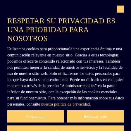
Con el respaldo de
RESPETAR SU PRIVACIDAD ES
UNA PRIORIDAD PARA
NOSOTROS
Utilizamos cookies para proporcionarle una experiencia óptima y una
+33 (0)6 02 27 54 27
comunicación relevante en nuestro sitio. Gracias a estas tecnologías,
podemos ofrecerte contenido relacionado con tus intereses. También
nos permiten mejorar la calidad de nuestros servicios y la facilidad de
uso de nuestro sitio web. Solo utilizaremos los datos personales para
contact@dennielimmobilier.fr
los que haya dado su consentimiento. Puede modificarlos en cualquier
momento a través de la sección ″Administrar cookies″ en la parte
inferior de nuestro sitio, con la excepción de las cookies esenciales
para su funcionamiento. Para obtener más información sobre sus datos
personales, consulte
nuestra política de privacidad
.
Acepta todo
Rechazar todo