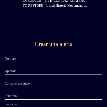
DORDOGNE - 17TH-CENTURY CHATEAU
TO RESTORE - Listed Historic Monument, in
the heart of the Parc naturel régional Périgord-
Limousin, within a village, 17th-century
chateau with medieval 13th–15th century
foundations, in original condition and requiring
restoration, Périgueux, Dordogne, Nouvelle-
Aquitaine. At the meeting point of the
Dordogne, Limousin and Charente regions,
Crear una alerta
within the Parc naturel régional Périgord-
Limousin, this chateau, listed as a Historic
Monument, stands at the heart of the village on
Nombre
a south-facing hillside, between the 12th-
century Romanesque church, its former private
chapel, and a devotional and healing spring of
Apellido
Celtic origin.
Correo electrónico
Teléfono
Localización