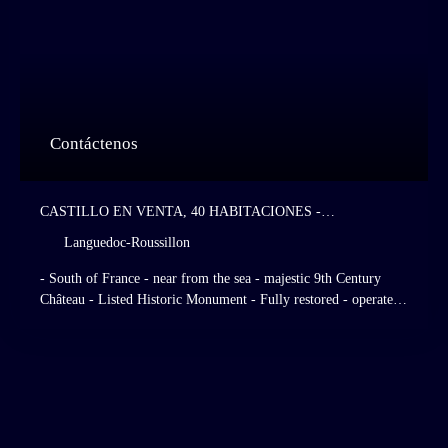
Contáctenos
CASTILLO EN VENTA, 40 HABITACIONES -
LANGUEDOC-ROUSSILLON
Languedoc-Roussillon
- South of France - near from the sea - majestic 9th Century
Château - Listed Historic Monument - Fully restored - operated
as a high standing hotel and restaurant - 28 hotel rooms - Italian
- Style gardens - listed grasslands and forests.