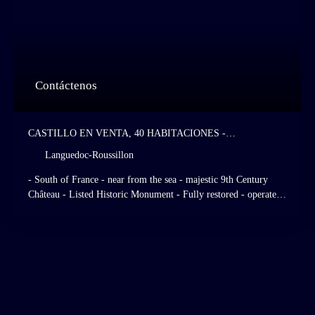
Contáctenos
CASTILLO EN VENTA, 40 HABITACIONES -
LANGUEDOC-ROUSSILLON
Languedoc-Roussillon
- South of France - near from the sea - majestic 9th Century
Château - Listed Historic Monument - Fully restored - operated
as a high standing hotel and restaurant - 28 hotel rooms - Italian
- Style gardens - listed grasslands and forests.