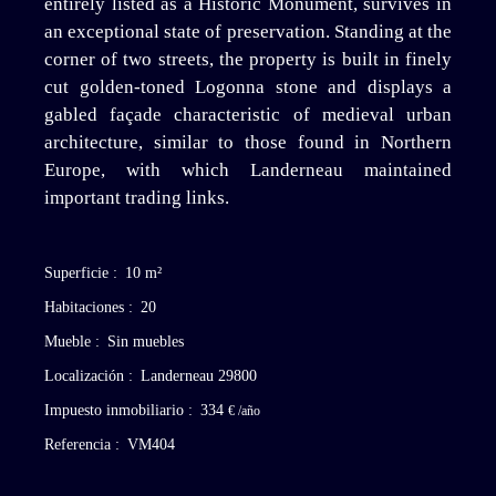
entirely listed as a Historic Monument, survives in
an exceptional state of preservation. Standing at the
corner of two streets, the property is built in finely
cut golden-toned Logonna stone and displays a
gabled façade characteristic of medieval urban
architecture, similar to those found in Northern
Europe, with which Landerneau maintained
important trading links.
Superficie
:
10
m²
Habitaciones
:
20
Mueble
:
Sin muebles
Localización
:
Landerneau 29800
Impuesto inmobiliario
:
334
€ /año
Referencia
:
VM404