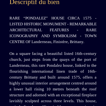
Descriptif du bien
RARE “PONDALEZ” HOUSE CIRCA 1575 -
LISTED HISTORIC MONUMENT - REMARKABLE
ARCHITECTURAL FEATURES - RARE
ICONOGRAPHY AND SYMBOLISM - TOWN
CENTRE OF Landerneau, Finistère, Brittany.
On a square facing a beautiful listed 16th-century
church, just steps from the quays of the port of
Landerneau, this rare Pondalez house, linked to the
flourishing international linen trade of 16th-
century Brittany and built around 1575, offers a
highly unusual interior arrangement centred around
a lower hall rising 10 metres beneath the roof
structure and adorned with an exceptional fireplace
lavishly sculpted across three levels. This house,