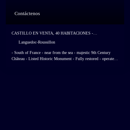
Contáctenos
CASTILLO EN VENTA, 40 HABITACIONES -
LANGUEDOC-ROUSSILLON
Languedoc-Roussillon
- South of France - near from the sea - majestic 9th Century
Château - Listed Historic Monument - Fully restored - operated
as a high standing hotel and restaurant - 28 hotel rooms - Italian
- Style gardens - listed grasslands and forests.