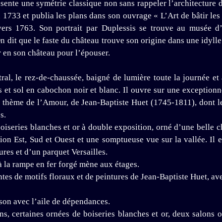
ésente une symétrie classique non sans rappeler l’architecture 
1733 et publia les plans dans son ouvrage « L’Art de bâtir les
ers 1763. Son portrait par Duplessis se trouve au musée d’
 dit que le faste du château trouve son origine dans une idylle 
ir en son château pour l’épouser.
ntral, le rez-de-chaussée, baigné de lumière toute la journée 
ues et sol en cabochon noir et blanc. Il ouvre sur une exceptio
 le thème de l’Amour, de Jean-Baptiste Huet (1745-1811), dont 
s.
oiseries blanches et or à double exposition, orné d’une belle c
ion Est, Sud et Ouest et une somptueuse vue sur la vallée. Il 
res et d’un parquet Versailles.
à la rampe en fer forgé mène aux étages.
es de motifs floraux et de peintures de Jean-Baptiste Huet, a
aison avec l’aile de dépendances.
s, certaines ornées de boiseries blanches et or, deux salons 