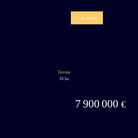
+ de photos
Terrain
18 ha
7 900 000
€