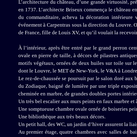
L’architecture du château, d’une grande virtuosité, pr
en 1737. L’architecte Briseux commença le château en 
du commanditaire, acheva la décoration intérieure v
événement à Carpentras sous la direction du Louvre. On
de France, fille de Louis XV, et qu’il voulait la recevo
À l’intérieur, après être entré par le grand perron ce
ovale en pierre de taille, à décors de pilastres antiq
motifs végétaux, ornées de deux huiles sur toile sur
dont le Louvre, le MET de New-York, le V&A à Londre
Le rez-de-chaussée se poursuit par le salon doré aux b
du Zodiaque, baigné de lumière par une triple exposit
cheminée en marbre, de grandes doubles portes intérieu
Un très bel escalier aux murs peints en faux marbre et 
Une somptueuse chambre ovale ornée de boiseries peint
Une bibliothèque aux très beaux décors.
Un petit hall, des WC, un jardin d’hiver assurent la li
Au premier étage, quatre chambres avec salles de bain