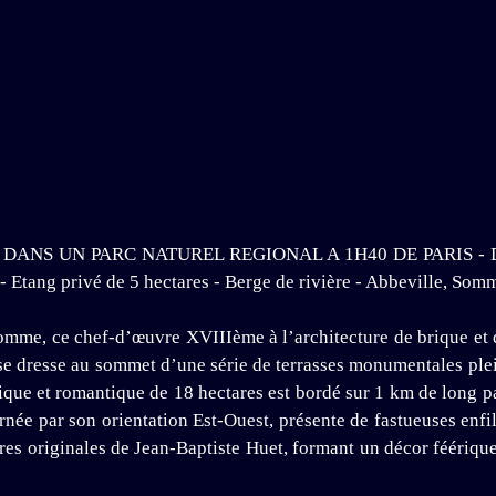
S UN PARC NATUREL REGIONAL A 1H40 DE PARIS - Décora
 Etang privé de 5 hectares - Berge de rivière - Abbeville, Som
 Somme, ce chef-d’œuvre XVIIIème à l’architecture de brique et 
 se dresse au sommet d’une série de terrasses monumentales plei
que et romantique de 18 hectares est bordé sur 1 km de long par
urnée par son orientation Est-Ouest, présente de fastueuses enf
tures originales de Jean-Baptiste Huet, formant un décor féériq