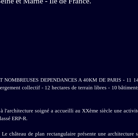
eine et Marne - Ile de France.
BREUSES DEPENDANCES A 40KM DE PARIS - 11 148m2 bât
bergement collectif - 12 hectares de terrain libres - 10 bâtimen
à l'architecture soigné a accueilli au XXème siècle une activ
classé ERP-R.
, Le château de plan rectangulaire présente une architecture s