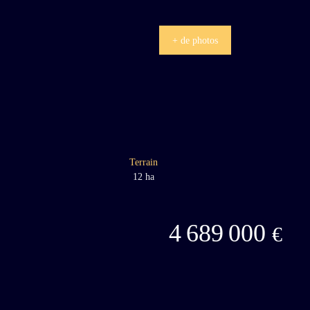
+ de photos
Terrain
12 ha
4 689 000
€