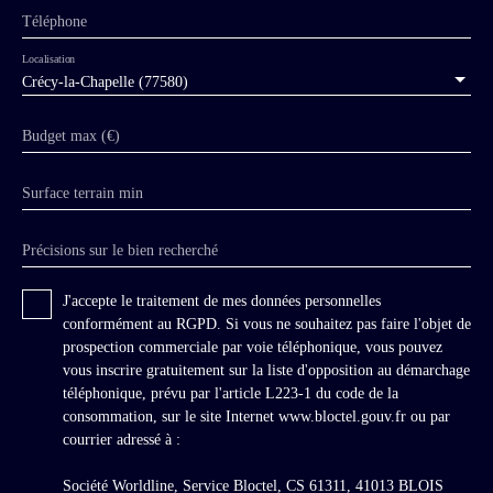
lingerie, office, cuisine équipée avec accès à la
Téléphone
salle de restaurant, chambres froides et réserve
comportant une sortie extérieure. En demi-
Localisation
niveau, vestiaires, douches et WC. Un
Crécy-la-Chapelle (77580)
appartement privatif de 120m2 avec cheminée,
coin cuisine, salle de bains et WC, situé sur le
Budget max (€)
demi-niveau du bâtiment principal, un accès
privatif par escalier extérieur. Au premier
Surface terrain min
étage, 4 chambres. Au deuxième étage, 6
chambres. Grenier, local technique, sanitaires.
Deux caves. Une piscine couverte complétée
Précisions sur le bien recherché
par des vestiaires avec toilettes, deux douches,
un sauna et un hammam. Dans le parc, un
J'accepte le traitement de mes données personnelles
bâtiment moderne, 11 chambres d'environ
conformément au RGPD. Si vous ne souhaitez pas faire l'objet de
25m2. Une grande salle événementielle.
prospection commerciale par voie téléphonique, vous pouvez
Vestiaires, WC, office tables évier. Un haras
vous inscrire gratuitement sur la liste d'opposition au démarchage
privé loué face au château dans le parc. Le
téléphonique, prévu par l'article L223-1 du code de la
fonds de commerce de l'actuel hôtel est
consommation, sur le site Internet www.bloctel.gouv.fr ou par
compris dans la vente. OPTIONS (uniquement
courrier adressé à :
ouvertes pour l'acquéreur du château) : - 1 :
Une fermes et divers bâtiments à l'architecture
Société Worldline, Service Bloctel, CS 61311, 41013 BLOIS