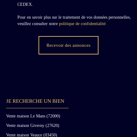
charmante à restaurer entièrement à l'arrière,
CEDEX.
droits à construire permettant une extension à
80 chambres, 2,8ha, au prix de 1 072 000
Pour en savoir plus sur le traitement de vos données personnelles,
Euros honoraires inclus (honoraires à la charge
veuillez consulter notre
politique de confidentialité
.
du vendeur). - 2 : Une maison indépendante,
5000m2 de terrain, au prix de 536 000 Euros
honoraires inclus (honoraires à la charge du
Recevoir des annonces
vendeur). Situation : - Dans un petit village de
Seine-et-Marne - Premiers commerces à 8km. -
Meaux à 11km tous commerces et services.
Gare Paris à 23 minutes. - 20km de Disneyland
Paris. Chessy. Prix : 3 216 000 Euros
honoraires inclus (honoraires à la charge du
vendeur).
JE RECHERCHE UN BIEN
Vente maison Le Mans (72000)
Vente maison Giverny (27620)
Vente maison Veauce (03450)