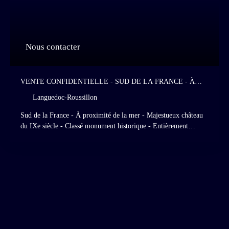
Nous contacter
VENTE CONFIDENTIELLE - SUD DE LA FRANCE - À
PROXIMITÉ DE LA MER - MAJESTUEUX CHÂTEAU DU
Languedoc-Roussillon
IXE SIÈCLE - CLASSÉ MONUMENT HISTORIQUE -
ENTIÈREMENT RESTAURÉ - EXPLOITÉ EN TANT
Sud de la France - À proximité de la mer - Majestueux château
QU'HÔTEL ET RESTAURANT HAUT DE GAMME - 28
du IXe siècle - Classé monument historique - Entièrement
CHAMBRES - JARDINS DE STYLE ITALIEN - PRAIRIES
restauré - Exploité en tant qu'hôtel et restaurant haut de gamme -
ET FORÊTS CLASSÉES
28 chambres - Jardins de style italien - Prairies et forêts classées.