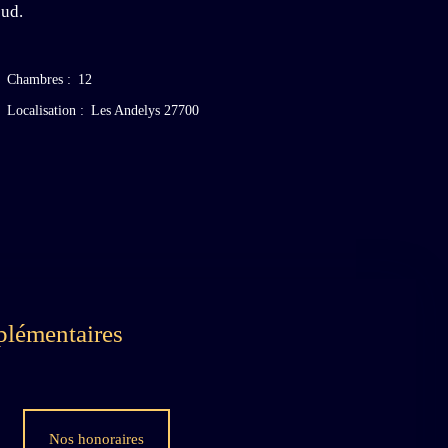
sud.
Chambres
:
12
Localisation
:
Les Andelys 27700
plémentaires
Nos honoraires