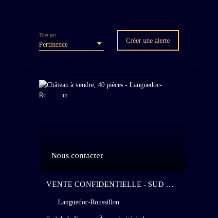
Trier par
Créer une alerte
Pertinence
Nous contacter
VENTE CONFIDENTIELLE - SUD DE
LA FRANCE - À PROXIMITÉ DE LA
Languedoc-Roussillon
MER - MAJESTUEUX CHÂTEAU DU
IXE SIÈCLE - CLASSÉ MONUMENT