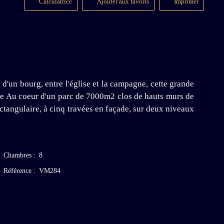
Calculatrice
Ajouter aux favoris
Imprimer
'un bourg, entre l'église et la campagne, cette grande
cture Au coeur d'un parc de 7000m2 clos de hauts murs de
ectangulaire, à cinq travées en façade, sur deux niveaux
Chambres
:
8
Référence
:
VM284