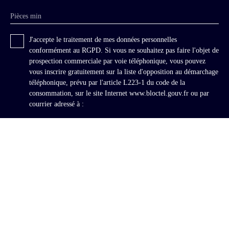
Pièces min
J'accepte le traitement de mes données personnelles
conformément au RGPD. Si vous ne souhaitez pas faire l'objet de
prospection commerciale par voie téléphonique, vous pouvez
vous inscrire gratuitement sur la liste d'opposition au démarchage
téléphonique, prévu par l'article L223-1 du code de la
consommation, sur le site Internet www.bloctel.gouv.fr ou par
courrier adressé à :
Société Worldline, Service Bloctel, CS 61311, 41013 BLOIS
CEDEX.
Pour en savoir plus sur le traitement de vos données personnelles,
veuillez consulter notre
politique de confidentialité
.
Recevoir des annonces