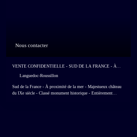
Nous contacter
VENTE CONFIDENTIELLE - SUD DE LA FRANCE - À
PROXIMITÉ DE LA MER - MAJESTUEUX CHÂTEAU DU
Languedoc-Roussillon
IXE SIÈCLE - CLASSÉ MONUMENT HISTORIQUE -
ENTIÈREMENT RESTAURÉ - EXPLOITÉ EN TANT
Sud de la France - À proximité de la mer - Majestueux château
QU'HÔTEL ET RESTAURANT HAUT DE GAMME - 28
du IXe siècle - Classé monument historique - Entièrement
CHAMBRES - JARDINS DE STYLE ITALIEN - PRAIRIES
restauré - Exploité en tant qu'hôtel et restaurant haut de gamme -
ET FORÊTS CLASSÉES
28 chambres - Jardins de style italien - Prairies et forêts classées.