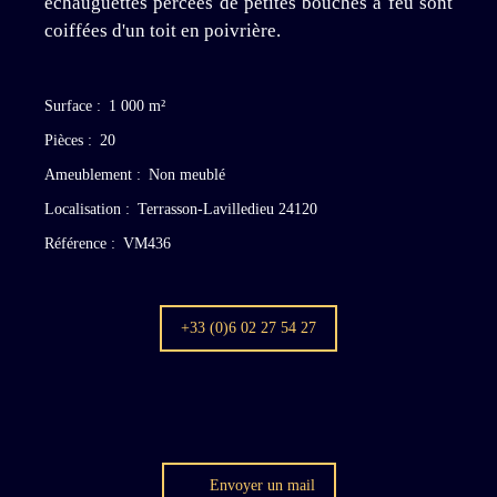
échauguettes percées de petites bouches à feu sont
coiffées d'un toit en poivrière.
Surface
:
1 000
m²
Pièces
:
20
Ameublement
:
Non meublé
Localisation
:
Terrasson-Lavilledieu 24120
Référence
:
VM436
+33 (0)6 02 27 54 27
Envoyer un mail