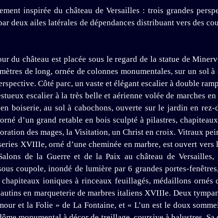
irement inspirée du château de Versailles : trois grandes pers
 deux ailes latérales de dépendances distribuant vers des cour i
 cour du château est placée sous le regard de la statue de Minerv
 mètres de long, ornée de colonnes monumentales, sur un sol à 
erspective. Côté parc, un vaste et élégant escalier à double ram
estueux escalier à la très belle et aérienne volée de marches en
 en boiserie, au sol à cabochons, ouverte sur le jardin en rez
l orné d’un grand retable en bois sculpté à pilastres, chapiteau
doration des mages, la Visitation, un Christ en croix. Vitraux pe
series XVIIIe, orné d’une cheminée en marbre, est ouvert vers l
alons de la Guerre et de la Paix au château de Versailles,
sous coupole, inondé de lumière par 6 grandes portes-fenêtres
à chapiteaux ioniques à rinceaux feuillagés, médaillons ornés
autins en marqueterie de marbres italiens XVIIIe. Deux tympans
mour et la Folie » de La Fontaine, et « L’un est le doux sommeil
 dôme monumental à décor de treillage, coursive à balustres. S