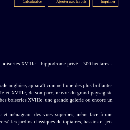
Calculatrice
Ajouter aux favoris
Imprimer
boiseries XVIIIe – hippodrome privé – 300 hectares -
yale anglaise, apparaît comme l’une des plus brillantes
IIe et XVIIIe, de son parc, œuvre du grand paysagiste
bes boiseries XVIIIe, une grande galerie ou encore un
parc et ménageant des vues superbes, mène face à une
rsé les jardins classiques de topiaires, bassins et jets