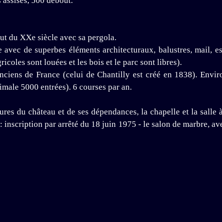
 assises, 500 debout.
but du XXe siècle avec sa pergola.
e avec de superbes éléments architecturaux, balustres, mail, 
ricoles sont louées et les bois et le parc sont libres).
ciens de France (celui de Chantilly est créé en 1838). Environ
imale 5000 entrées). 6 courses par an.
res du château et de ses dépendances, la chapelle et la salle à
: inscription par arrêté du 18 juin 1975 - le salon de marbre, av