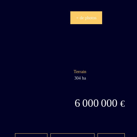
+ de photos
Terrain
304 ha
6 000 000
€