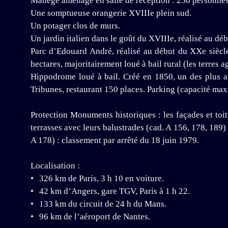
Manège aménagé en salle de réception : 250 personnes
Une somptueuse orangerie XVIIIe plein sud.
Un potager clos de murs.
Un jardin italien dans le goût du XVIIIe, réalisé au dé
Parc d’Edouard André, réalisé au début du XXe siècl
hectares, majoritairement loué à bail rural (les terres ag
Hippodrome loué à bail. Créé en 1850, un des plus an
Tribunes, restaurant 150 places. Parking (capacité max
Protection Monuments historiques : les façades et toitu
terrasses avec leurs balustrades (cad. A 156, 178, 189) 
A 178) : classement par arrêté du 18 juin 1979.
Localisation :
326 km de Paris, 3 h 10 en voiture.
42 km d’Angers, gare TGV, Paris à 1 h 22.
133 km du circuit de 24 h du Mans.
96 km de l’aéroport de Nantes.