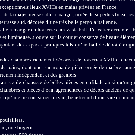
 exceptionnels lieux XVIIIe en mains privées en France.
ite la majestueuse salle à manger, ornée de superbes boiseries 
 terrasse sud, décorée d’une très belle pergola italienne.
lle à manger en boiseries, un vaste hall d’escalier aérien et th
 et lumineuse, s’ouvre sur la cour et conserve de beaux élément
joutent des espaces pratiques tels qu’un hall de débotté origina
grandes chambres richement décorées de boiseries XVIIIe, chacun
 de bains, dont une remarquable pièce ornée de marbre jaune
rtement indépendant et des greniers.
 au rez-de-chaussée de belles pièces en enfilade ainsi qu’un gra
chambres et pièces d’eau, agrémentées de décors anciens de qua
insi qu’une piscine située au sud, bénéficiant d’une vue dominan
poulaillers.
au, une lingerie.