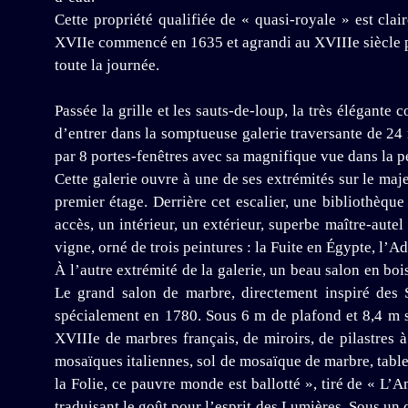
Cette propriété qualifiée de « quasi-royale » est cla
XVIIe commencé en 1635 et agrandi au XVIIIe siècle par
toute la journée.
Passée la grille et les sauts-de-loup, la très élégante
d’entrer dans la somptueuse galerie traversante de 24
par 8 portes-fenêtres avec sa magnifique vue dans la p
Cette galerie ouvre à une de ses extrémités sur le maj
premier étage. Derrière cet escalier, une bibliothèque
accès, un intérieur, un extérieur, superbe maître-aute
vigne, orné de trois peintures : la Fuite en Égypte, l’A
À l’autre extrémité de la galerie, un beau salon en boi
Le grand salon de marbre, directement inspiré des S
spécialement en 1780. Sous 6 m de plafond et 8,4 m 
XVIIIe de marbres français, de miroirs, de pilastres 
mosaïques italiennes, sol de mosaïque de marbre, table
la Folie, ce pauvre monde est ballotté », tiré de « L’A
traduisant le goût pour l’esprit des Lumières. Sous un