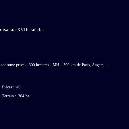
uisat au XVIIe siècle.
Architecture XVIIe-XVIIIe – somptueux parc par Edouard André – somptueuse décoration intérieure de marbre et de boiseries XVIIIe – hippodrome privé – 300 hectares - MH – 300 km de Paris, Angers, Maine-et-Loire, Pays de la Loire.
Pièces
:
40
Terrain
:
304 ha