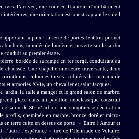
pectives d’arrivée, une cour en U autour d’un bâtiment
ntérieures, une orientation est-ouest captant le soleil
e apportant la paix ; la série de portes-fenêtres permet
cabochons, inondée de lumière et ouverte sur le jardin
pe conduit au premier étage.
 pierre, bordée de sa rampe en fer forgé, conduisant au
-de-chaussée. Une chapelle intérieure traversante, deux
x corinthiens, colonnes torses sculptées de rinceaux de
ints et armoriés XVIe, un chevalier et saint Jacques.
e jardin, la salle à manger et le grand salon de marbre.
 prend place dans un pavillon néoclassique construit
, ce salon de 80 m² arbore une somptueuse décoration
 de profils, cheminée en marbre, bronze doré et micro-
 en terre cuite en dessus de porte : « Entre l’Amour et
, l’autre l’espérance », tiré de l’Henriade de Voltaire,
a double exposition est et sud ménage une vue splendide