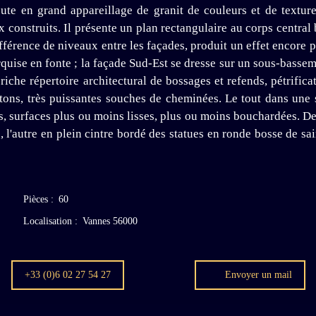
ute en grand appareillage de granit de couleurs et de textures
construits. Il présente un plan rectangulaire au corps central b
fférence de niveaux entre les façades, produit un effet encore
quise en fonte ; la façade Sud-Est se dresse sur un sous-bassem
riche répertoire architectural de bossages et refends, pétrific
rontons, très puissantes souches de cheminées. Le tout dans un
ues, surfaces plus ou moins lisses, plus ou moins bouchardées. D
e, l'autre en plein cintre bordé des statues en ronde bosse de s
Pièces
:
60
Localisation
:
Vannes 56000
+33 (0)6 02 27 54 27
Envoyer un mail