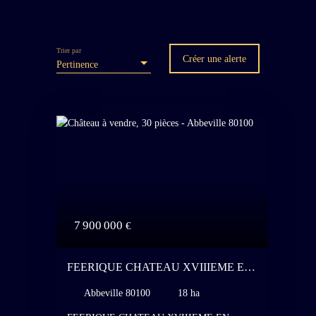
Trier par
Créer une alerte
Pertinence
7 900 000
€
FEERIQUE CHATEAU XVIIIEME EN
PARFAIT ETAT DANS UN PARC
Abbeville 80100
18 ha
NATUREL REGIONAL A 1H40 DE
PARIS - DÉCORATION INTÉRIEURE