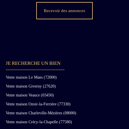
de grandes doubles portes intérieures et d’un
parquet Versailles. Un très bel escalier aux
Recevoir des annonces
murs peints en faux marbre et à la rampe en fer
forgé mène aux étages. Une somptueuse
chambre ovale ornée de boiseries peintes de
motifs floraux et de peintures de Jean-Baptiste
Huet, avec une cheminée en marbre. Une
bibliothèque aux très beaux décors. Un petit
hall, des WC, un jardin d’hiver assurent la
liaison avec l’aile de dépendances. Au premier
étage, quatre chambres avec salles de bains,
JE RECHERCHE UN BIEN
certaines ornées de boiseries blanches et or,
deux salons ornés de boiseries dont un en
Vente maison Le Mans (72000)
rotonde particulièrement beau, une petite salle
à manger, une cuisine, un bureau avec monte-
Vente maison Giverny (27620)
charge. Au deuxième étage, cinq chambres,
Vente maison Veauce (03450)
deux salles de bains, un atelier/lingerie, une
grande salle à aménager. Une grande cave.
Vente maison Ozoir-la-Ferrière (77330)
Dans les dépendances à la très belle architecture
Vente maison Charleville-Mézières (08000)
symétrique XVIIIème : une très belle et grande
cuisine de château au décor rustique de poutres
Vente maison Crécy-la-Chapelle (77580)
et lambourdes, sol de tomettes, évier en pierre,