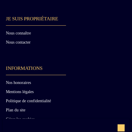
plan de travail en marbre, carreaux de
céramique, cheminée monumentale. Un atelier.
Un studio indépendant : une cuisine, une
JE SUIS PROPRIÉTAIRE
chambre, une salle de bains. Une grande pièce
en rez-de-chaussée « musée » dans l’ancienne
Nous connaître
orangerie. Deux grands garages à voitures. Un
logement de gardien. Une grande grange, une
Nous contacter
ancienne écurie, d’anciennes étables, un
colombier. Une grande maison indépendante en
bon état, deux garages. Parc clos de 189 081
m² avec de nombreuses routes stabilisées. Un
INFORMATIONS
étang de plus de 5 hectares. 1 km de berge de
rivière sur la Somme, en bon état récemment
Nos honoraires
restaurées. Jardins superbement entretenus avec
de très nombreuses essences de fleurs et de
Mentions légales
roses. Trois terrasses maçonnées plein Sud
Politique de confidentialité
dominant la rivière la Somme. Monumentales
Plan du site
et rares serres XIXème, adossées à la terrasse,
en parfait état, restaurées récemment. Abritant
Gérer les cookies
une végétation luxuriante. Trois accès : grille
Propulsé par
monumentale en fer forgé XVIIIème face au