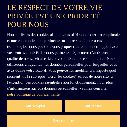
château ; portail de la cour de dépendances ; un
LE RESPECT DE VOTRE VIE
portail au fond du parc. Protection Monuments
PRIVÉE EST UNE PRIORITÉ
Historiques : le château, le parc et l’avenue qui
précède l’entrée : inscription par arrêté du 28
POUR NOUS
janvier 1944 : Les façades et toitures des
communs ; le pigeonnier et les deux serres, en
Nous utilisons des cookies afin de vous offrir une expérience optimale
totalité (cad. AK 77, 70, 79) : inscription par
et une communication pertinente sur notre site. Grace à ces
arrêté du 1er décembre 2003. Assainissement
+33 (0)6 02 27 54 27
technologies, nous pouvons vous proposer du contenu en rapport avec
tout-à-l’égout. Taxe foncière : 4 500 euros par
vos centres d'intérêt. Ils nous permettent également d'améliorer la
an. Chauffage : pompe à chaleur avec air pulsé
qualité de nos services et la convivialité de notre site internet. Nous
et radiateurs/convecteurs électriques au 2ème.
utiliserons uniquement les données personnelles pour lesquelles vous
contact@dennielimmobilier.fr
Situation : - 162 km de Paris, 1h40 par
avez donné votre accord. Vous pouvez les modifier à n'importe quel
l’autoroute. - 163 km des aéroports CDG et Le
moment via la rubrique ″Gérer les cookies″ en bas de notre site, à
Bourget, 1h30. - 10 km de l’autoroute. - 40 km
l'exception des cookies essentiels à son fonctionnement. Pour plus
de la mer et des plages (Le Crotoy, Cayeux-
d'informations sur vos données personnelles, veuillez consulter
sur-Mer). - 6 km supermarchés. - 18 km tous
notre politique de confidentialité
.
commerces et services Abbeville. Paris à 1h30
par le train. - 38 km tous commerces et
Tout accepter
Tout refuser
services Amiens. Paris à 1h par le train. Prix :
7 900 000 euros honoraires inclus à la charge
Personnaliser
du vendeur.