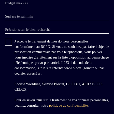
l’épouser. À l’intérieur, après être entré par le
Budget max (€)
grand perron central, le rez-de-chaussée, baigné
de lumière toute la journée et aménagé
Surface terrain min
fastueusement, est organisé autour d’un hall
ovale en pierre de taille, à décors de pilastres
antiques et sol en cabochon noir et blanc. Il
Précisions sur le bien recherché
ouvre sur une exceptionnelle salle à manger
aux boiseries XVIIIème peintes de motifs
J'accepte le traitement de mes données personnelles
végétaux, ornées de deux huiles sur toile sur le
conformément au RGPD. Si vous ne souhaitez pas faire l'objet de
thème de l’Amour, de Jean-Baptiste Huet
prospection commerciale par voie téléphonique, vous pouvez
(1745-1811), dont les œuvres sont dans les plus
vous inscrire gratuitement sur la liste d'opposition au démarchage
grands musées du monde, dont le Louvre, le
téléphonique, prévu par l'article L223-1 du code de la
MET de New-York, le V&A à Londres. Le
consommation, sur le site Internet www.bloctel.gouv.fr ou par
rez-de-chaussée se poursuit par le salon doré
courrier adressé à :
aux boiseries blanches et or à double
exposition, orné d’une belle cheminée en
Société Worldline, Service Bloctel, CS 61311, 41013 BLOIS
marbre, puis par le très spectaculaire salon du
CEDEX.
Zodiaque, baigné de lumière par une triple
exposition Est, Sud et Ouest et une somptueuse
Pour en savoir plus sur le traitement de vos données personnelles,
vue sur la vallée. Il est orné de 12 peintures des
veuillez consulter notre
politique de confidentialité
.
signes du zodiaque, d’une cheminée en marbre,