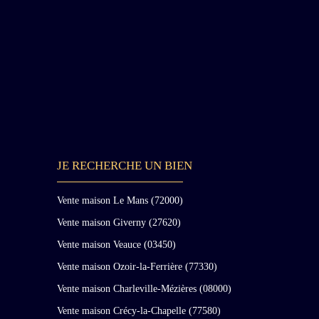
est clairement inspirée du château de Versailles :
trois grandes perspectives d’arrivée, une cour en U
autour d’un bâtiment XVIIe commencé en 1635 et
agrandi au XVIIIe siècle par deux ailes latérales de
dépendances distribuant vers des cour intérieures,
une orientation est-ouest captant le soleil toute la
journée. Passée la grille et les sauts-de-loup, la très
élégante cour du château est placée sous le regard d
la statue de Minerve apportant la paix ; la série de
portes-fenêtres permet d’entrer dans la somptueuse
galerie traversante de 24 mètres de long, ornée de
JE RECHERCHE UN BIEN
colonnes monumentales, sur un sol à cabochons,
inondée de lumière et ouverte sur le jardin par 8
portes-fenêtres avec sa magnifique vue dans la
Vente maison Le Mans (72000)
perspective. Côté parc, un vaste et élégant escalier à
Vente maison Giverny (27620)
double rampe conduit au premier étage. Cette
galerie ouvre à une de ses extrémités sur le
Vente maison Veauce (03450)
majestueux escalier à la très belle et aérienne volée
Vente maison Ozoir-la-Ferrière (77330)
de marches en pierre, bordée de sa rampe en fer
Vente maison Charleville-Mézières (08000)
forgé, conduisant au premier étage. Derrière cet
escalier, une bibliothèque en boiserie, au sol à
Vente maison Crécy-la-Chapelle (77580)
cabochons, ouverte sur le jardin en rez-de-chaussée.