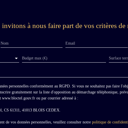
s
invitons à nous faire part de vos critères de 
e
,
Nom
Email
a
Budget max (€)
Surface ter
e
s
onnées personnelles conformément au RGPD. Si vous ne souhaitez pas faire l'ob
scrire gratuitement sur la liste d'opposition au démarchage téléphonique, prévu
t www.bloctel.gouv.fr ou par courrier adressé à :
ctel, CS 61311, 41013 BLOIS CEDEX.
é
ment de vos données personnelles, veuillez consulter notre
politique de confidenti