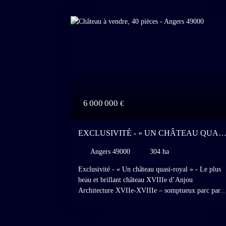
6 000 000
€
EXCLUSIVITÉ - « UN CHÂTEAU QUASI
ROYAL » - LE PLUS BEAU ET
Angers 49000
304 ha
BRILLANT CHÂTEAU XVIIIE D’ANJOU
Exclusivité - « Un château quasi-royal » - Le plus
beau et brillant château XVIIIe d’Anjou
Architecture XVIIe-XVIIIe – somptueux parc par
Edouard André – somptueuse décoration intérieure
de marbre et de boiseries XVIIIe – hippodrome
privé – 300 hectares - MH – 300 km de Paris,