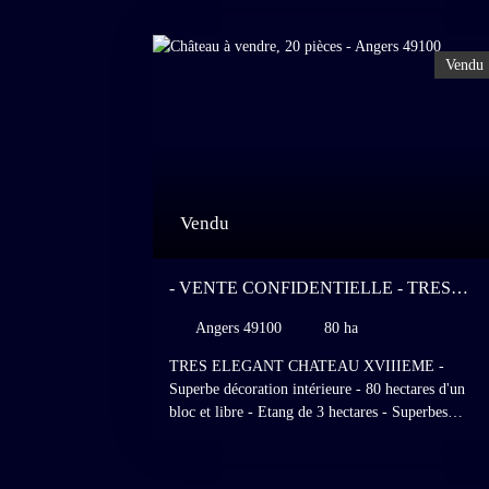
Vendu
Vendu
- VENTE CONFIDENTIELLE - TRES
ELEGANT CHATEAU XVIIIEME -
Angers 49100
80 ha
SUPERBE DECORATION INTERIEURE -
80 HECTARES D'UN BLOC ET LIBRE -
TRES ELEGANT CHATEAU XVIIIEME -
ETANG DE 3 HECTARES - SUPERBES
Superbe décoration intérieure - 80 hectares d'un
bloc et libre - Etang de 3 hectares - Superbes
ENVIRONNEMENT, ACCES ET VUES -
environnement, accès et vues - 37km d'Angers,
37KM D'ANGERS, ANJOU, MAINE ET
Anjou, Maine et Loire, Pays de la Loire. Dans un
LOIRE, PAYS DE LA LOIRE.
environnement somptueux, à mi pente d'une colline