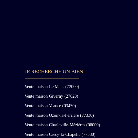
XVème et au début du XVIème, il reste de ce
château médiéval le châtelet dit « le Donjon » ainsi
que la tour Saint-François. Ce château médiéval ser
intégré au XIXème à l'ensemble formé par les autre
bâtiments par la destruction d'un de ses côté et le
comblement d'une partie des douves le reliant au «
nouveau » château. Le corps principal du château
actuel est un bâtiments XVI, XVII et XVIIIème. U
premier pavillon formant logis-porche accolé d'un
galerie est construit à la fin du XVIème siècle et est
réaménagé à la seconde moitié du XVIIème siècle
JE RECHERCHE UN BIEN
avec l'ajout de deux petit pavillons. Cet ensemble es
réhaussé d'un étage au XVIIIème. La fermeture du
logis porche pour en faire un grand bureau lui
Vente maison Le Mans (72000)
donnera son aspect définitif. Ces bâtiments avec le
Vente maison Giverny (27620)
pavillon Louis XVI et les autres communs forment
une cour en U avec une vue dégagée sur un parc
Vente maison Veauce (03450)
splendide de 20 hectares composé notamment d'une
Vente maison Ozoir-la-Ferrière (77330)
grande terrasse de 200 mètres de long dominant un
Vente maison Charleville-Mézières (08000)
vaste prairie d'un côté et séparé d'un bois de beaux
sujets de feuillus de l'autre côté par un canal. Le
Vente maison Crécy-la-Chapelle (77580)
parc comprend également de somptueuses broderies