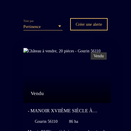
Trier par
Créer une alerte
Pertinence
Vendu
Vendu
- MANOIR XVIIÈME SIÈCLE À
RESTAURER, DOMAINE DE 86
Gourin 56110
86 ha
HECTARES LIBRE D'UN SEUL
TENANT, EXPLOITATION