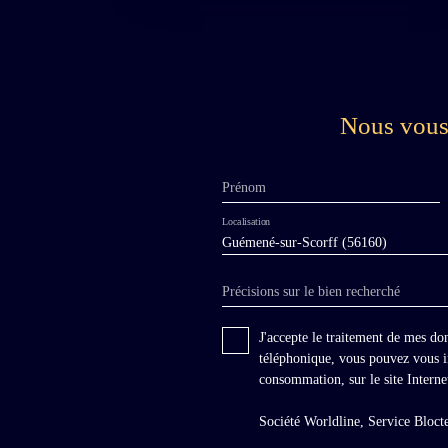
hameau, à 1km d'une ville historique, ce manoir
début XVIIème à l'architecture particulièrement
élégante a bénéficié d'une restauration complète
dans les règles de l'art, ce qui lui confère une belle
atmosphère franche et authentique.
Nous vous 
Prénom
Localisation
Guémené-sur-Scorff (56160)
Précisions sur le bien recherché
J'accepte le traitement de mes d
téléphonique, vous pouvez vous in
consommation, sur le site Interne
Société Worldline, Service Blo