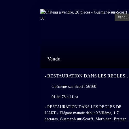
Vendu
Vendu
- RESTAURATION DANS LES REGLES
DE L'ART - ELÉGANT MANOIR DÉBUT
Guémené-sur-Scorff 56160
XVIIÈME, 1,7 HECTARES, GUÉMÉNÉ-
SUR-SCORFF, MORBIHAN, BRETAGNE.
01 ha 78 a 11 ca
- RESTAURATION DANS LES REGLES DE
L'ART - Elégant manoir début XVIIème, 1,7
hectares, Guéméné-sur-Scorff, Morbihan, Bretagne
Dans un environnement bocager, en lisière d'un peti