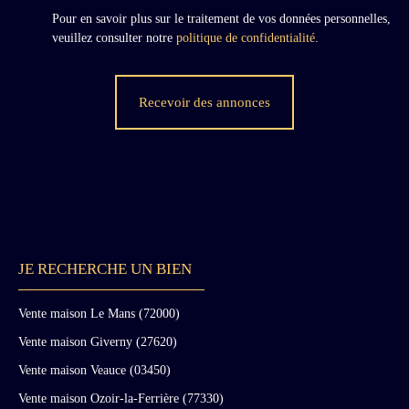
symphonie de granits au somptueux jeux de
Pour en savoir plus sur le traitement de vos données personnelles,
couleurs, gris, ocre, et noir, et jeux de texture,
veuillez consulter notre
politique de confidentialité
.
bossages rustiques, surfaces plus ou moins
lisses, plus ou moins bouchardées. Des citations
savantes ponctuent les façades en brisant la
Recevoir des annonces
symétrie, d'un côté deux grands vitraux, l'un en
rosace, l'autre en plein cintre bordé des statues
en ronde bosse de saint Louis et de son épouse
Marguerite de Provence ; de l'autre côté, une
très savante échauguette.
JE RECHERCHE UN BIEN
Vente maison Le Mans (72000)
Vente maison Giverny (27620)
Vente maison Veauce (03450)
Vente maison Ozoir-la-Ferrière (77330)