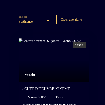
Trier par
Créer une alerte
Pertinence
Vendu
Vendu
- CHEF D'OEUVRE XIXEME
INSCRIT MONUMENT HISTORIQUE
Vannes 56000
30 ha
ENTRE RENNES ET VANNES - 50KM
DE VANNES - EXTRAORDINAIRE