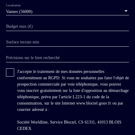
la mise en oeuvre toute en grand appareillage
Localisation
de granit de couleurs et de textures différentes,
Vannes (56000)
il s'agit clairement d'un des plus beaux
châteaux de cette période en Bretagne, parmi
Budget max (€)
les mieux construits. Il présente un plan
rectangulaire au corps central bordé de deux
Surface terrain min
pavillons d'angle en saillie, l'un abritant la
superbe chapelle palatiale sur deux niveaux.
Une différence de niveaux entre les façades,
Précisions sur le bien recherché
produit un effet encore plus monumental, la
façade Nord-Est coté parc présente un accès
J'accepte le traitement de mes données personnelles
direct au rez-de-chaussée par une grande
conformément au RGPD. Si vous ne souhaitez pas faire l'objet de
marquise en fonte ; la façade Sud-Est se dresse
prospection commerciale par voie téléphonique, vous pouvez
sur un sous-bassement monumental qui abrite
vous inscrire gratuitement sur la liste d'opposition au démarchage
un grand hall en sous-sol et les espaces de
téléphonique, prévu par l'article L223-1 du code de la
service. Les façades présentent un très riche
consommation, sur le site Internet www.bloctel.gouv.fr ou par
répertoire architectural de bossages et refends,
courrier adressé à :
pétrifications, puissants chainages, cartouches,
cuirs découpés, coquilles, moulures, claveaux
Société Worldline, Service Bloctel, CS 61311, 41013 BLOIS
saillants, lucarnes, frontons, très puissantes
CEDEX.
souches de cheminées. Le tout dans une